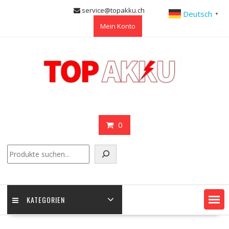
Skip
service@topakku.ch
Deutsch
▼
to
Mein Konto
content
0
Suchen
KATEGORIEN