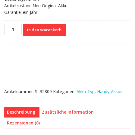
Artikelzustand:Neu Original-Akku
Garantie: ein Jahr
Nagelneuer
In den Warenkorb
Akku
26S1018
für
Amazon
Kindle
HD
8"
6th/58-
000161
Artikelnummer:
SL32809
Kategorien:
Akku-Typ
,
Handy-Akkus
Menge
Beschreibung
Zusätzliche Information
Rezensionen (0)