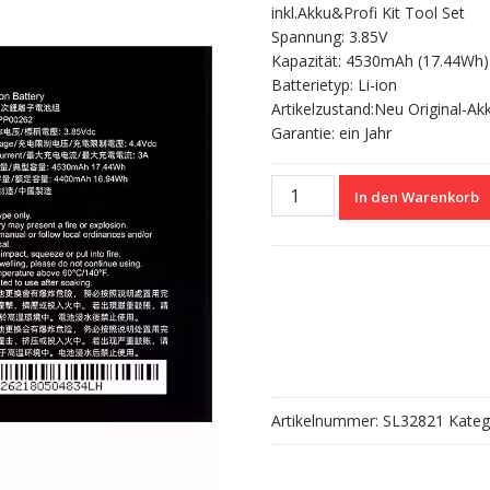
inkl.Akku&Profi Kit Tool Set
Spannung: 3.85V
Kapazität: 4530mAh (17.44Wh)
Batterietyp: Li-ion
Artikelzustand:Neu Original-Ak
Garantie: ein Jahr
Nagelneuer
In den Warenkorb
Akku
APP00262
für
CAT
S61
Menge
Artikelnummer:
SL32821
Kateg