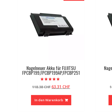
Nagelneuer Akku für FUJITSU
Nage
FPCBP199,FPCBP199AP,FPCBP251
Bewertet mit
Ursprünglicher
Aktueller
63.31
CHF
118.38
CHF
1
5.00
von 5
Preis
Preis
war:
ist:
In den Warenkorb
118.38 CHF
63.31 CHF.