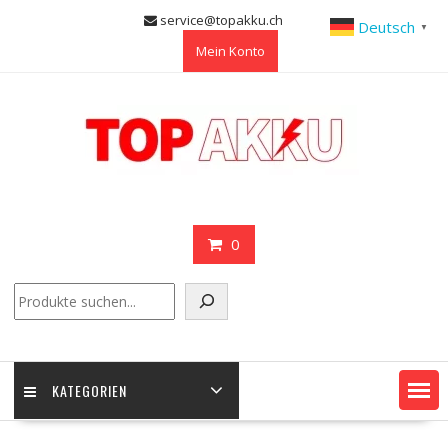
Skip
service@topakku.ch
Deutsch
▼
to
Mein Konto
content
0
Suchen
KATEGORIEN