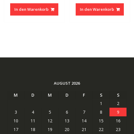
war:
ist:
war:
ist:
In den Warenkorb
In den Warenkorb
41.87 CHF
20.94 CHF.
56.99 CHF
28.14
AUGUST 2026
M
D
M
D
F
S
S
1
2
3
4
5
6
7
8
9
10
11
12
13
14
15
16
17
18
19
20
21
22
23