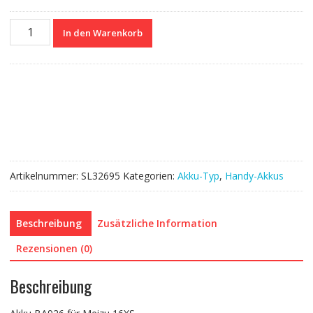
Nagelneuer
In den Warenkorb
Akku
BA926
für
Meizu
16XS
Menge
Artikelnummer:
SL32695
Kategorien:
Akku-Typ
,
Handy-Akkus
Beschreibung
Zusätzliche Information
Rezensionen (0)
Beschreibung