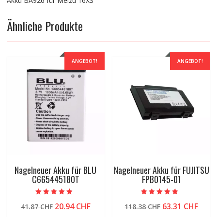
Akku BA926 für Meizu 16XS
Ähnliche Produkte
ANGEBOT!
ANGEBOT!
Nagelneuer Akku für BLU
Nagelneuer Akku für FUJITSU
C665445180T
FPB0145-01
Bewertet mit
Bewertet mit
Ursprünglicher
Aktueller
Ursprüngliche
Aktu
20.94
CHF
63.31
CHF
41.87
CHF
118.38
CHF
4.50
5.00
von 5
von 5
Preis
Preis
Preis
Preis