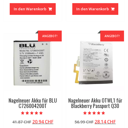
war:
ist:
war:
ist:
In den Warenkorb
In den Warenkorb
41.87 CHF
20.94 CHF.
118.38 CHF
63.31
ANGEBOT!
ANGEBOT!
Nagelneuer Akku für BLU
Nagelneuer Akku OTWL1 für
C726004200T
Blackberry Passport Q30
Bewertet mit
Bewertet mit
Ursprünglicher
Aktueller
Ursprünglicher
Aktue
20.94
CHF
28.14
CHF
41.87
CHF
56.99
CHF
5.00
4.50
von 5
von 5
Preis
Preis
Preis
Preis