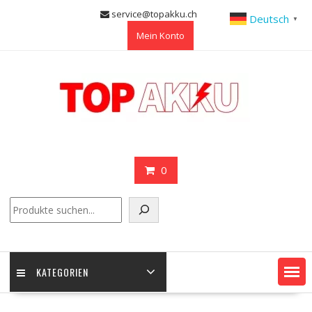
Skip
service@topakku.ch
Deutsch
▼
to
Mein Konto
content
0
Suchen
KATEGORIEN