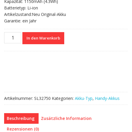
Kapazität: 1150mAh (4.3Wh)
Batterietyp: Li-ion
Artikelzustand:Neu Original-Akku
Garantie: ein Jahr
Nagelneuer
In den Warenkorb
Akku
BAT-
06860-
009
für
BlackBerry
C-
S2/8350i/8800/8820/8830
Menge
Artikelnummer:
SL32750
Kategorien:
Akku-Typ
,
Handy-Akkus
Beschreibung
Zusätzliche Information
Rezensionen (0)