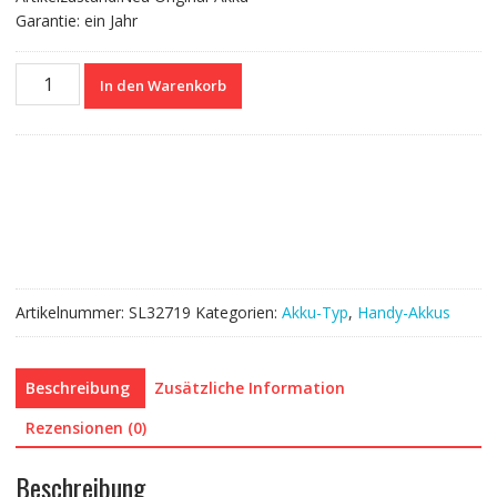
Garantie: ein Jahr
Nagelneuer
In den Warenkorb
Akku
BT710
für
Meizu
M5c/A5
Menge
Artikelnummer:
SL32719
Kategorien:
Akku-Typ
,
Handy-Akkus
Beschreibung
Zusätzliche Information
Rezensionen (0)
Beschreibung