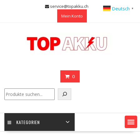
Skip
service@topakku.ch
Deutsch
▼
to
Mein Konto
content
0
Suchen
KATEGORIEN