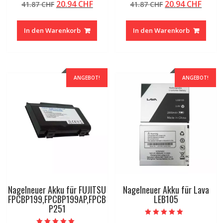
Ursprünglicher
Aktueller
Ursprünglicher
Aktue
20.94
CHF
20.94
CHF
41.87
CHF
41.87
CHF
4.50
4.50
von 5
von 5
Preis
Preis
Preis
Preis
war:
ist:
war:
ist:
In den Warenkorb
In den Warenkorb
41.87 CHF
20.94 CHF.
41.87 CHF
20.94
ANGEBOT!
ANGEBOT!
Nagelneuer Akku für FUJITSU
Nagelneuer Akku für Lava
FPCBP199,FPCBP199AP,FPCB
LEB105
P251
Bewertet mit