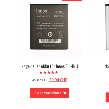
Nagelneuer Akku für Innos BL-4N-i
Na
Bewertet mit
Ursprünglicher
Aktueller
20.94
CHF
41.87
CHF
5.00
von 5
Preis
Preis
war:
ist:
In den Warenkorb
41.87 CHF
20.94 CHF.