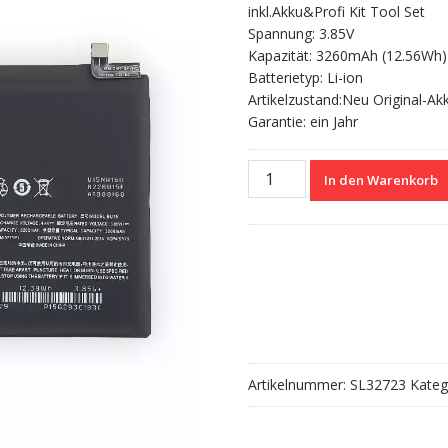
inkl.Akku&Profi Kit Tool Set
Spannung: 3.85V
Kapazität: 3260mAh (12.56Wh)
Batterietyp: Li-ion
Artikelzustand:Neu Original-Ak
Garantie: ein Jahr
Nagelneuer
In den Warenkorb
Akku
BU15
für
Meizu
U20
Menge
Artikelnummer:
SL32723
Kateg