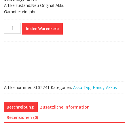
Artikelzustand:Neu Original-Akku
Garantie: ein Jahr
Nagelneuer
In den Warenkorb
Akku
CPLD-
377
für
Coolpad
SK1-
02/Y71-
511/Y71-
811
Artikelnummer:
SL32741
Kategorien:
Akku-Typ
,
Handy-Akkus
Menge
Beschreibung
Zusätzliche Information
Rezensionen (0)