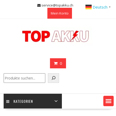
Skip
service@topakku.ch
Deutsch
▼
to
Mein Konto
content
0
Suchen
KATEGORIEN