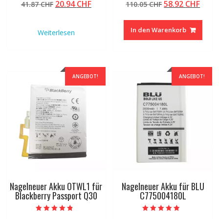
Ursprünglicher
Aktueller
Ursprüngliche
Aktu
20.94
CHF
58.92
CHF
41.87
CHF
110.05
CHF
5.00
5.00
von 5
von 5
Preis
Preis
Preis
Preis
war:
ist:
war:
ist:
In den Warenkorb
Weiterlesen
41.87 CHF
20.94 CHF.
110.05 CHF
58.92
ANGEBOT!
ANGEBOT!
Nagelneuer Akku OTWL1 für
Nagelneuer Akku für BLU
Blackberry Passport Q30
C775004180L
Bewertet mit
Bewertet mit