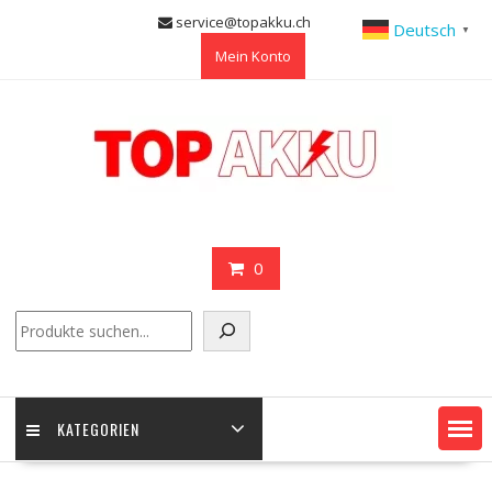
Skip
service@topakku.ch
Deutsch
▼
to
Mein Konto
content
0
Suchen
KATEGORIEN