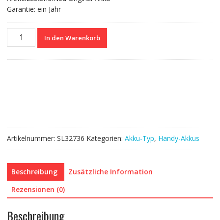
Garantie: ein Jahr
Nagelneuer
In den Warenkorb
Akku
CPLD-
382
für
Coolpad
Note
3
Lite
Menge
Artikelnummer:
SL32736
Kategorien:
Akku-Typ
,
Handy-Akkus
Beschreibung
Zusätzliche Information
Rezensionen (0)
Beschreibung