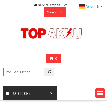
Skip
service@topakku.ch
Deutsch
▼
to
Mein Konto
content
0
Suchen
KATEGORIEN