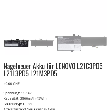
Nagelneuer Akku für LENOVO L21C3PD5
L21L3PD5 L21M3PD5
40.00
CHF
Spannung: 11.64V
Kapazität: 3866mAh(45Wh)
Batterietyp: Li-ion
Artikelzustand:Neu Original-Akku