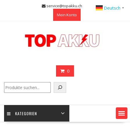
Skip
service@topakku.ch
Deutsch
▼
to
Mein Konto
content
0
Suchen
KATEGORIEN