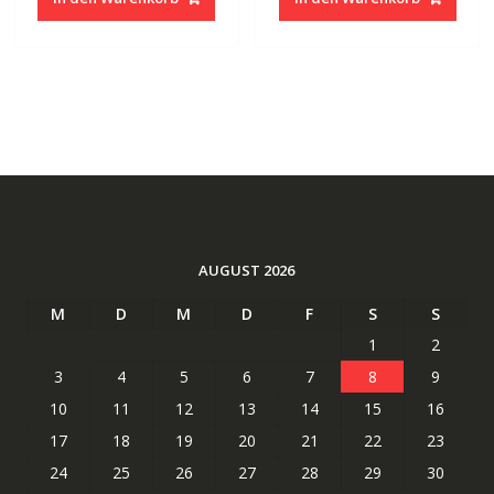
41.87 CHF
20.94 CHF.
56.99 CHF
28.14
AUGUST 2026
M
D
M
D
F
S
S
1
2
3
4
5
6
7
8
9
10
11
12
13
14
15
16
17
18
19
20
21
22
23
24
25
26
27
28
29
30