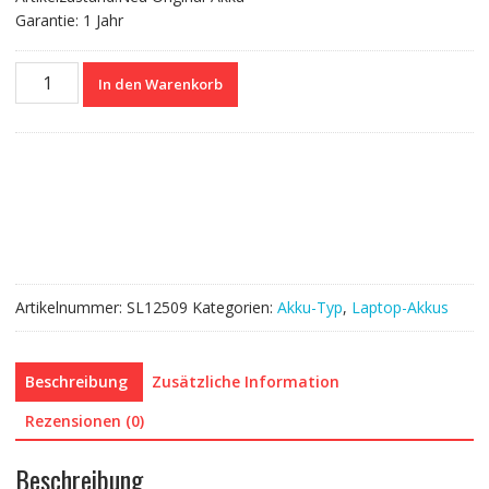
Garantie: 1 Jahr
Nagelneuer
In den Warenkorb
Akku
für
LENOVO
L21C3PD5
L21L3PD5
L21M3PD5
Menge
Artikelnummer:
SL12509
Kategorien:
Akku-Typ
,
Laptop-Akkus
Beschreibung
Zusätzliche Information
Rezensionen (0)
Beschreibung