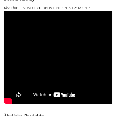
Akku für LENOVO L21C3PD5 L21L3PD5 L21M3PD5