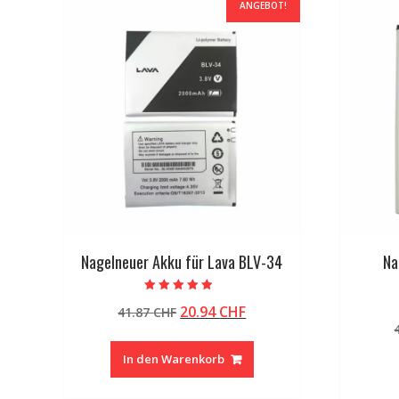
ANGEBOT!
Nagelneuer Akku für Lava BLV-34
Na
Bewertet mit
Ursprünglicher
Aktueller
20.94
CHF
41.87
CHF
4.50
von 5
Preis
Preis
war:
ist:
In den Warenkorb
41.87 CHF
20.94 CHF.