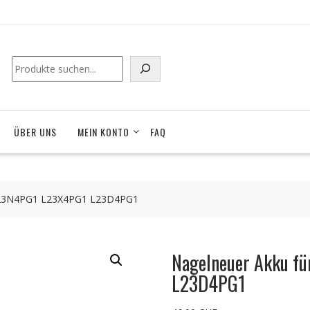
Suchen
ÜBER UNS
MEIN KONTO
FAQ
L23N4PG1 L23X4PG1 L23D4PG1
Nagelneuer Akku 
L23D4PG1