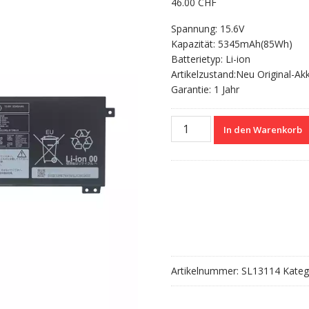
46.00
CHF
Spannung: 15.6V
Kapazität: 5345mAh(85Wh)
Batterietyp: Li-ion
Artikelzustand:Neu Original-Ak
Garantie: 1 Jahr
Nagelneuer
In den Warenkorb
Akku
für
LENOVO
L23N4PG1
L23X4PG1
L23D4PG1
Menge
Artikelnummer:
SL13114
Kateg