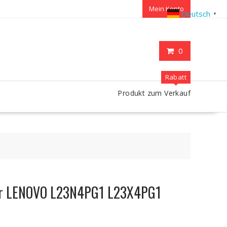
Mein Konto
Deutsch
▼
0
Rabatt
Produkt zum Verkauf
für LENOVO L23N4PG1 L23X4PG1