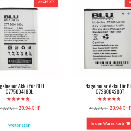
ANGEBOT!
A
gelneuer Akku für BLU
Nagelneuer Akku für B
C775004180L
C726004200T
Bewertet mit
Bewertet mit
Ursprünglicher
Aktueller
Ursprüng
20.94
CHF
20.94
CH
41.87
CHF
41.87
CHF
4.50
5.00
von 5
von 5
Preis
Preis
Preis
war:
ist:
war:
In den Warenkorb
Weiterlesen
41.87 CHF
20.94 CHF.
41.87 CHF