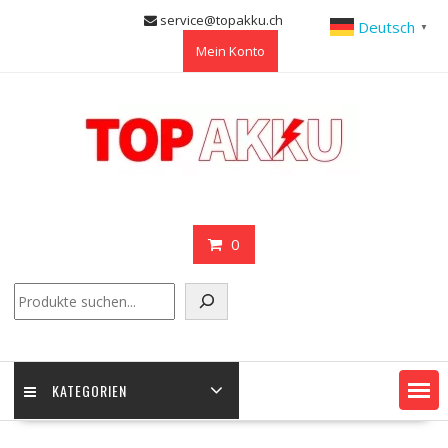
Skip
service@topakku.ch
Deutsch
▼
to
Mein Konto
content
0
Suchen
KATEGORIEN