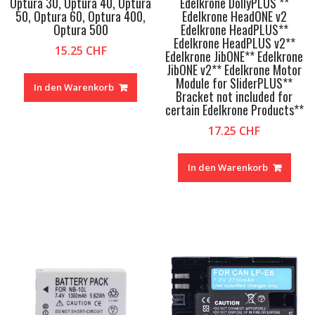
Optura 30, Optura 40, Optura
Edelkrone DollyPLUS **
50, Optura 60, Optura 400,
Edelkrone HeadONE v2
Optura 500
Edelkrone HeadPLUS**
Edelkrone HeadPLUS v2**
15.25
CHF
Edelkrone JibONE** Edelkrone
JibONE v2** Edelkrone Motor
Module for SliderPLUS**
In den Warenkorb
Bracket not included for
certain Edelkrone Products**
17.25
CHF
In den Warenkorb