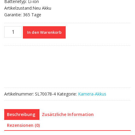
Batterietyp: Li-ion
Artikelzustand:Neu Akku
Garantie: 365 Tage
Nagelneuer
In den Warenkorb
Akku
für
PANASONIC
Lumix
DMC-
LX100
DMC-
LX100
II
Artikelnummer:
SL70078-4
Kategorie:
Kamera-Akkus
DMC-
ZS60
DC-
Beschreibung
Zusätzliche Information
ZS70
DC-
Rezensionen (0)
ZS80