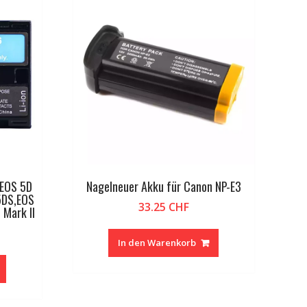
 EOS 5D
Nagelneuer Akku für Canon NP-E3
 5DS,EOS
33.25
CHF
 Mark II
In den Warenkorb