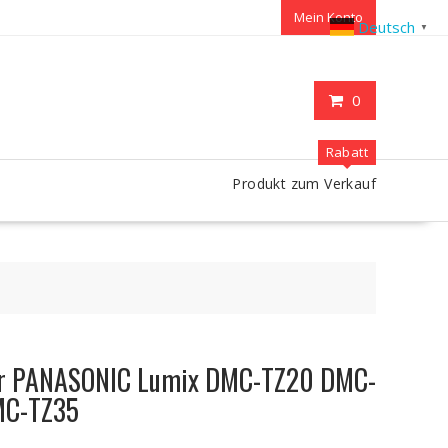
Mein Konto
Deutsch
▼
0
Rabatt
Produkt zum Verkauf
ür PANASONIC Lumix DMC-TZ20 DMC-
MC-TZ35