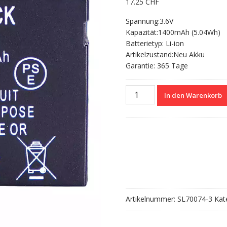
17.25
CHF
Spannung:3.6V
Kapazität:1400mAh (5.04Wh)
Batterietyp: Li-ion
Artikelzustand:Neu Akku
Garantie: 365 Tage
Nagelneuer
In den Warenkorb
Akku
für
PANASONIC
Lumix
DMC-
TZ20
DMC-
TZ25
DMC-
Artikelnummer:
SL70074-3
Kat
TZ30
DMC-
TZ35