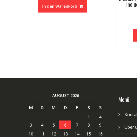
inclu
In den Warenkorb
AUGUST 2026
Menü
M
D
M
D
F
S
S
Kontak
1
2
3
4
5
6
7
8
9
Über 
10
11
12
13
14
15
16