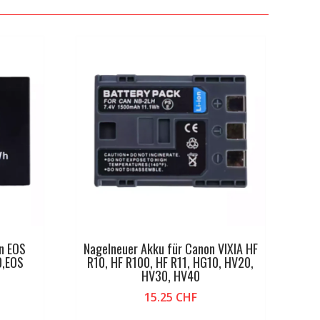
n EOS
Nagelneuer Akku für Canon VIXIA HF
0,EOS
R10, HF R100, HF R11, HG10, HV20,
I
HV30, HV40
15.25
CHF