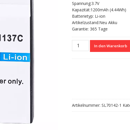
Spannung:3.7V
Kapazität:1200mAh (4.44Wh)
Batterietyp: Li-ion
Artikelzustand:Neu Akku
Garantie: 365 Tage
Nagelneuer
In den Warenkorb
Akku
für
Samsung
SLB-
1137C
Menge
Artikelnummer:
SL70142-1
Kat