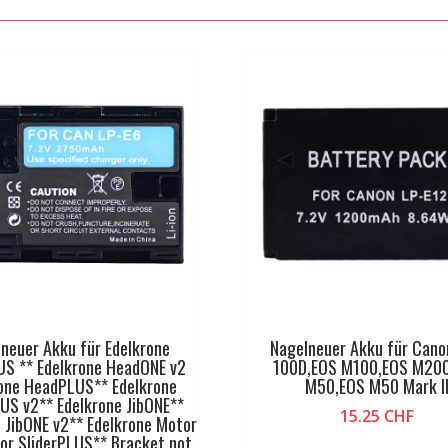
neuer Akku für Edelkrone
Nagelneuer Akku für Cano
US ** Edelkrone HeadONE v2
100D,EOS M100,EOS M20
one HeadPLUS** Edelkrone
M50,EOS M50 Mark I
US v2** Edelkrone JibONE**
15.25
CHF
 JibONE v2** Edelkrone Motor
or SliderPLUS** Bracket not