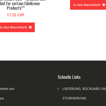
ded for certain Edelkrone
In den Warenkorb
Products**
17.25
CHF
In den Warenkorb
Schnelle Links
tiere uns
LIEFERUNG, RÜCKGABE U
STORNIERUNG
uns