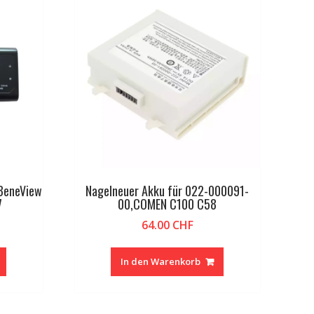
 BeneView
Nagelneuer Akku für 022-000091-
7
00,COMEN C100 C58
64.00
CHF
In den Warenkorb