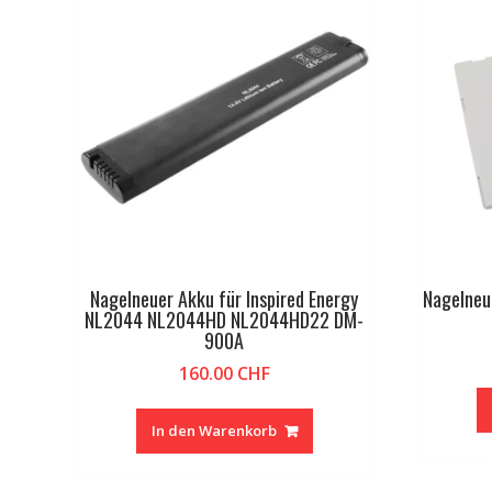
Nagelneuer Akku für Inspired Energy
Nagelneu
NL2044 NL2044HD NL2044HD22 DM-
900A
160.00
CHF
In den Warenkorb