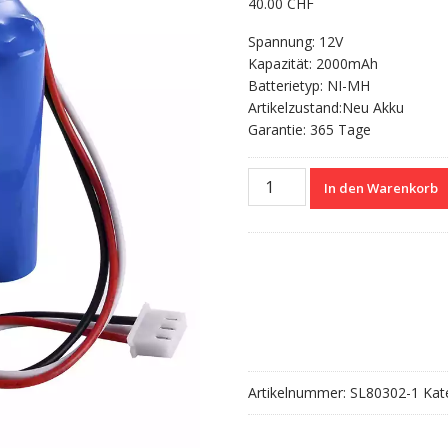
40.00
CHF
Spannung: 12V
Kapazität: 2000mAh
Batterietyp: NI-MH
Artikelzustand:Neu Akku
Garantie: 365 Tage
Nagelneuer
In den Warenkorb
Akku
für
SINO
SN-
1800
SN-
1500H
UPREOL
UPR-
Artikelnummer:
SL80302-1
Kat
900
SN-
50C6