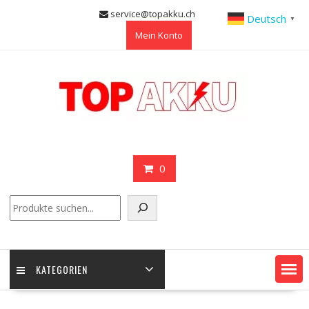
Skip
service@topakku.ch
Deutsch
▼
to
Mein Konto
content
0
Suchen
KATEGORIEN