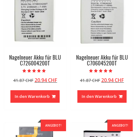
Nagelneuer Akku für BLU
Nagelneuer Akku für BLU
C726004200T
C706045200T
Bewertet mit
Bewertet mit
Ursprünglicher
Aktueller
Ursprünglicher
Aktue
20.94
CHF
20.94
CHF
41.87
CHF
41.87
CHF
5.00
5.00
von 5
von 5
Preis
Preis
Preis
Preis
war:
ist:
war:
ist:
In den Warenkorb
In den Warenkorb
41.87 CHF
20.94 CHF.
41.87 CHF
20.94
ANGEBOT!
ANGEBOT!