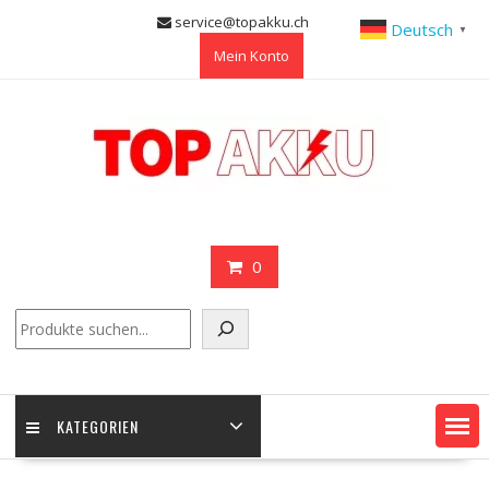
Skip
service@topakku.ch
Deutsch
▼
to
Mein Konto
content
0
Suchen
KATEGORIEN