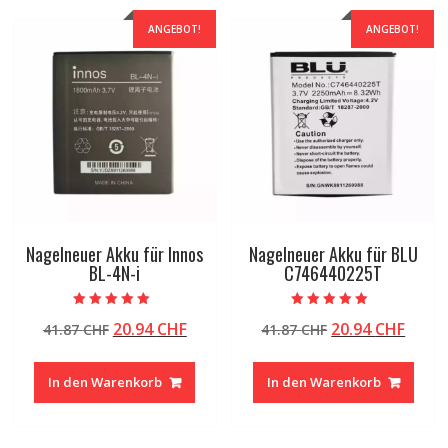
ANGEBOT!
ANGEBOT!
Nagelneuer Akku für Innos
Nagelneuer Akku für BLU
BL-4N-i
C746440225T
Bewertet mit
Bewertet mit
Ursprünglicher
Aktueller
Ursprünglicher
Aktue
20.94
CHF
20.94
CHF
41.87
CHF
41.87
CHF
5.00
5.00
von 5
von 5
Preis
Preis
Preis
Preis
war:
ist:
war:
ist:
In den Warenkorb
In den Warenkorb
41.87 CHF
20.94 CHF.
41.87 CHF
20.94