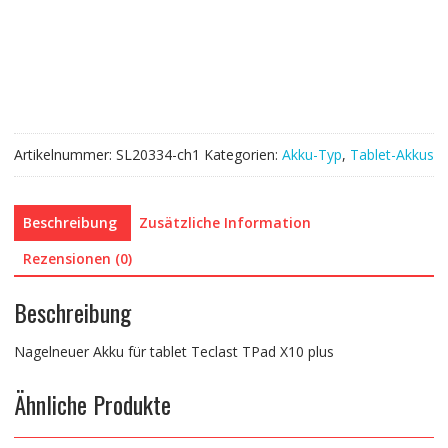
tablet
Teclast
TPad
X10
plus
Menge
Artikelnummer:
SL20334-ch1
Kategorien:
Akku-Typ
,
Tablet-Akkus
Beschreibung
Zusätzliche Information
Rezensionen (0)
Beschreibung
Nagelneuer Akku für tablet Teclast TPad X10 plus
Ähnliche Produkte