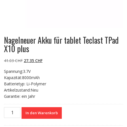
Nagelneuer Akku für tablet Teclast TPad
X10 plus
Ursprünglicher
Aktueller
41.03
CHF
27.35
CHF
Preis
Preis
Spannung:3.7V
war:
ist:
Kapazität:8000mAh
41.03 CHF
27.35 CHF.
Batterietyp: Li-Polymer
Artikelzustand:Neu
Garantie: ein Jahr
Nagelneuer
In den Warenkorb
Akku
für