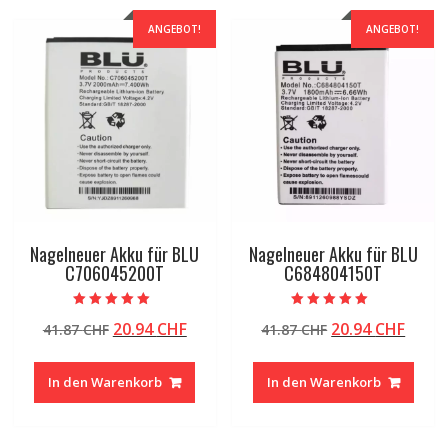
ANGEBOT!
ANGEBOT!
Nagelneuer Akku für BLU
Nagelneuer Akku für BLU
C706045200T
C684804150T
Bewertet mit
Bewertet mit
Ursprünglicher
Aktueller
Ursprünglicher
Aktue
20.94
CHF
20.94
CHF
41.87
CHF
41.87
CHF
5.00
5.00
von 5
von 5
Preis
Preis
Preis
Preis
war:
ist:
war:
ist:
In den Warenkorb
In den Warenkorb
41.87 CHF
20.94 CHF.
41.87 CHF
20.94