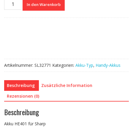
Nagelneuer
In den Warenkorb
Akku
HE401
für
Sharp
Menge
Artikelnummer:
SL32771
Kategorien:
Akku-Typ
,
Handy-Akkus
Beschreibung
Zusätzliche Information
Rezensionen (0)
Beschreibung
Akku HE401 für Sharp