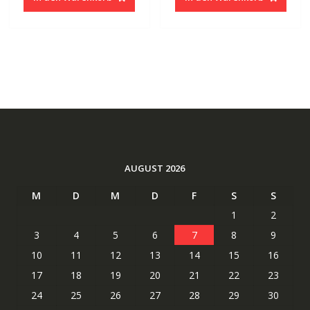
41.87 CHF
20.94 CHF.
110.05 CHF
58.92
AUGUST 2026
M
D
M
D
F
S
S
1
2
3
4
5
6
7
8
9
10
11
12
13
14
15
16
17
18
19
20
21
22
23
24
25
26
27
28
29
30