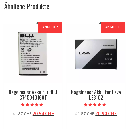
Ähnliche Produkte
ANGEBOT!
ANGEBOT!
Nagelneuer Akku für BLU
Nagelneuer Akku für Lava
C745043160T
LEB102
Bewertet mit
Bewertet mit
Ursprünglicher
Aktueller
Ursprünglicher
Aktue
20.94
CHF
20.94
CHF
41.87
CHF
41.87
CHF
4.50
5.00
von 5
von 5
Preis
Preis
Preis
Preis
war:
ist:
war:
ist: