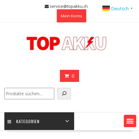
Skip
service@topakku.ch
Deutsch
▼
to
Mein Konto
content
0
Suchen
KATEGORIEN