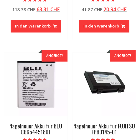
Bewertet mit
Bewertet mit
Ursprünglicher
Aktueller
Ursprünglicher
Aktue
63.31
CHF
20.94
CHF
118.38
CHF
41.87
CHF
5.00
5.00
von 5
von 5
Preis
Preis
Preis
Preis
war:
ist:
war:
ist:
In den Warenkorb
In den Warenkorb
118.38 CHF
63.31 CHF.
41.87 CHF
20.94
ANGEBOT!
ANGEBOT!
Nagelneuer Akku für BLU
Nagelneuer Akku für FUJITSU
C665445180T
FPB0145-01