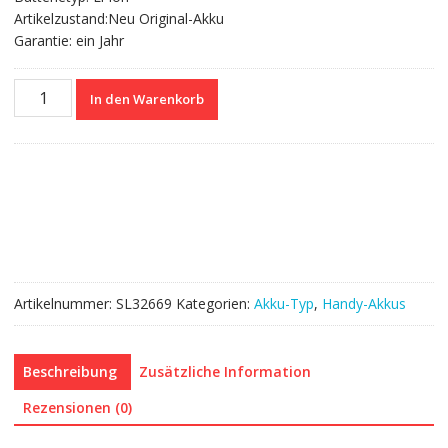
Artikelzustand:Neu Original-Akku
Garantie: ein Jahr
Nagelneuer
In den Warenkorb
Akku
Li3820T43P4h695945
für
ZTE
Blade
L8/A3
Menge
Artikelnummer:
SL32669
Kategorien:
Akku-Typ
,
Handy-Akkus
Beschreibung
Zusätzliche Information
Rezensionen (0)