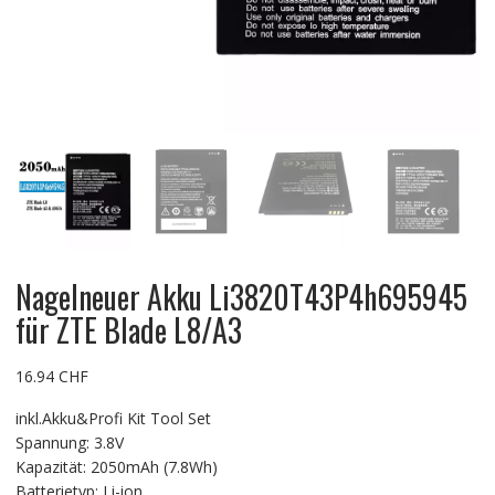
Nagelneuer Akku Li3820T43P4h695945
für ZTE Blade L8/A3
16.94
CHF
inkl.Akku&Profi Kit Tool Set
Spannung: 3.8V
Kapazität: 2050mAh (7.8Wh)
Batterietyp: Li-ion