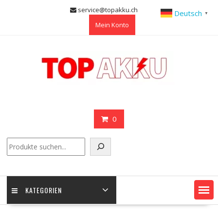
Skip
service@topakku.ch
Deutsch
▼
to
Mein Konto
content
0
Suchen
KATEGORIEN