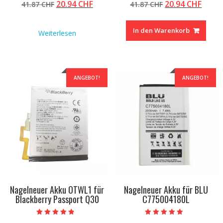
Ursprünglicher
Aktueller
Ursprünglicher
Aktue
20.94
CHF
20.94
CHF
41.87
CHF
41.87
CHF
5.00
4.50
von 5
von 5
Preis
Preis
Preis
Preis
war:
ist:
war:
ist:
In den Warenkorb
Weiterlesen
41.87 CHF
20.94 CHF.
41.87 CHF
20.94
ANGEBOT!
ANGEBOT!
Nagelneuer Akku OTWL1 für
Nagelneuer Akku für BLU
Blackberry Passport Q30
C775004180L
Bewertet mit
Bewertet mit