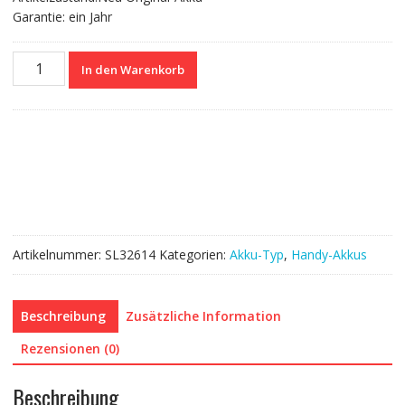
Garantie: ein Jahr
Nagelneuer
In den Warenkorb
Akku
Li3839T43P8h826348
für
ZTE
Blade
A7
Menge
Artikelnummer:
SL32614
Kategorien:
Akku-Typ
,
Handy-Akkus
Beschreibung
Zusätzliche Information
Rezensionen (0)
Beschreibung