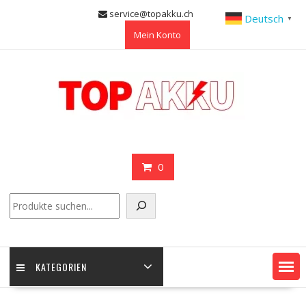
Skip
service@topakku.ch
Deutsch
▼
to
Mein Konto
content
0
Suchen
KATEGORIEN