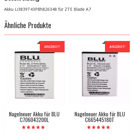
Akku Li3839T43P8h826348 für ZTE Blade A7
Ähnliche Produkte
ANGEBOT!
ANGEBOT!
Nagelneuer Akku für BLU
Nagelneuer Akku für BLU
C706043200L
C665445180T
Bewertet mit
Bewertet mit