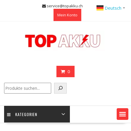
Skip
service@topakku.ch
Deutsch
▼
to
Mein Konto
content
0
Suchen
KATEGORIEN