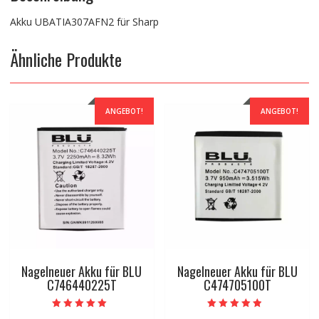
Akku UBATIA307AFN2 für Sharp
Ähnliche Produkte
ANGEBOT!
ANGEBOT!
Nagelneuer Akku für BLU
Nagelneuer Akku für BLU
C746440225T
C474705100T
Bewertet mit
Bewertet mit