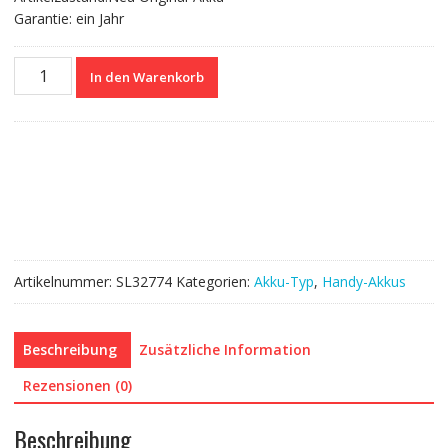
Garantie: ein Jahr
Nagelneuer
In den Warenkorb
Akku
UBATIA307AFN2
für
Sharp
Menge
Artikelnummer:
SL32774
Kategorien:
Akku-Typ
,
Handy-Akkus
Beschreibung
Zusätzliche Information
Rezensionen (0)
Beschreibung