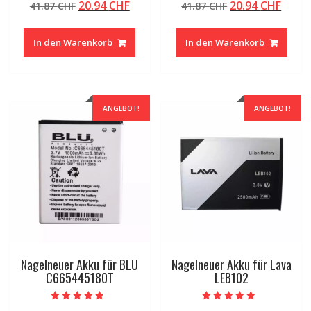
Ursprünglicher
Aktueller
Ursprünglicher
Aktue
20.94
CHF
20.94
CHF
41.87
CHF
41.87
CHF
5.00
4.50
von 5
von 5
Preis
Preis
Preis
Preis
war:
ist:
war:
ist:
In den Warenkorb
In den Warenkorb
41.87 CHF
20.94 CHF.
41.87 CHF
20.94
ANGEBOT!
ANGEBOT!
Nagelneuer Akku für BLU
Nagelneuer Akku für Lava
C665445180T
LEB102
Bewertet mit
Bewertet mit