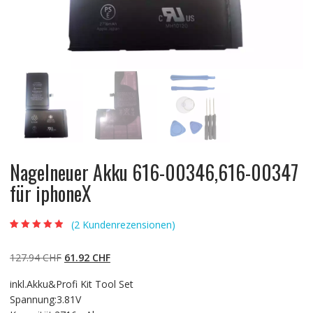
Nagelneuer Akku 616-00346,616-00347
für iphoneX
(
2
Kundenrezensionen)
Bewertet mit
2
4.50
von 5,
basierend auf
Ursprünglicher
Aktueller
127.94
CHF
61.92
CHF
Kundenbewert
ungen
Preis
Preis
inkl.Akku&Profi Kit Tool Set
war:
ist:
Spannung:3.81V
127.94 CHF
61.92 CHF.