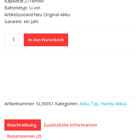
Kapazität:2716mAh
Batterietyp: Li-ion
Artikelzustand:Neu Original-Akku
Garantie: ein Jahr
Nagelneuer
In den Warenkorb
Akku
616-
00346,616-
00347
für
iphoneX
Menge
Artikelnummer:
SL30051
Kategorien:
Akku-Typ
,
Handy-Akkus
Beschreibung
Zusätzliche Information
Rezensionen (2)