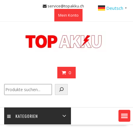
Skip
service@topakku.ch
Deutsch
▼
to
Mein Konto
content
0
Suchen
KATEGORIEN