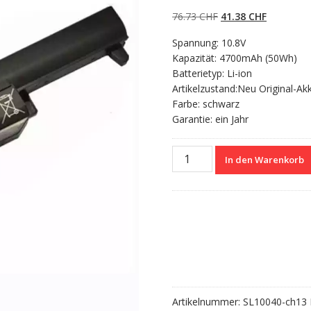
5.00
von 5,
basierend auf
Ursprünglicher
Aktueller
76.73
CHF
41.38
CHF
Kundenbewertun
gen
Preis
Preis
Spannung: 10.8V
war:
ist:
Kapazität: 4700mAh (50Wh)
76.73 CHF
41.38 CHF
Batterietyp: Li-ion
Artikelzustand:Neu Original-Ak
Farbe: schwarz
Garantie: ein Jahr
Nagelneuer
In den Warenkorb
Akku
für
ASUS
K55L82H,K55L89C
Menge
Artikelnummer:
SL10040-ch13