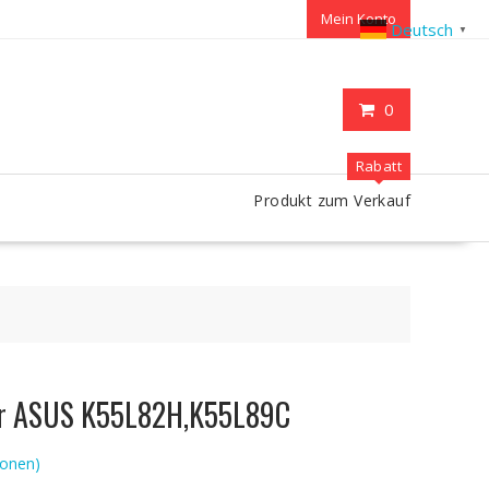
Mein Konto
Deutsch
▼
0
Rabatt
Produkt zum Verkauf
ür ASUS K55L82H,K55L89C
onen)