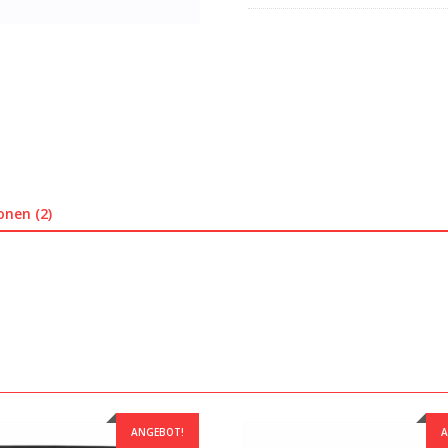
onen (2)
ANGEBOT!
A