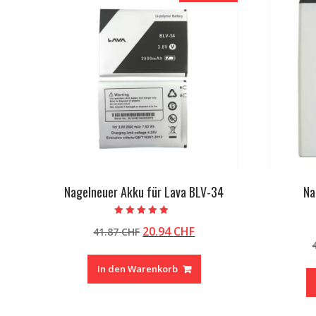
Nagelneuer Akku für Lava BLV-34
Na
Bewertet mit
Ursprünglicher
Aktueller
20.94
CHF
41.87
CHF
4.50
von 5
Preis
Preis
war:
ist:
In den Warenkorb
41.87 CHF
20.94 CHF.