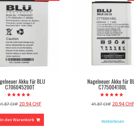
gelneuer Akku für BLU
Nagelneuer Akku für B
C706045200T
C775004180L
Bewertet mit
Bewertet mit
Ursprünglicher
Aktueller
Ursprüng
20.94
CHF
20.94
CH
41.87
CHF
41.87
CHF
5.00
4.50
von 5
von 5
Preis
Preis
Preis
war:
ist:
war:
In den Warenkorb
Weiterlesen
41.87 CHF
20.94 CHF.
41.87 CHF