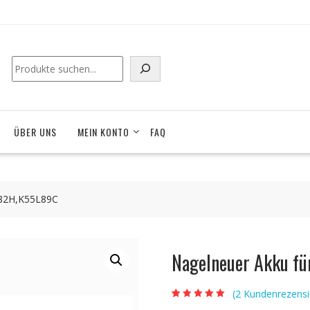
Suchen
ÜBER UNS
MEIN KONTO
FAQ
L82H,K55L89C
Nagelneuer Akku f
(
2
Kundenrezensi
Bewertet mit
2