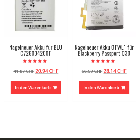
Nagelneuer Akku für BLU
Nagelneuer Akku OTWL1 für
C726004200T
Blackberry Passport Q30
Bewertet mit
Bewertet mit
Ursprünglicher
Aktueller
Ursprünglicher
Aktue
20.94
CHF
28.14
CHF
41.87
CHF
56.99
CHF
5.00
4.50
von 5
von 5
Preis
Preis
Preis
Preis
war:
ist:
war:
ist:
In den Warenkorb
In den Warenkorb
41.87 CHF
20.94 CHF.
56.99 CHF
28.14