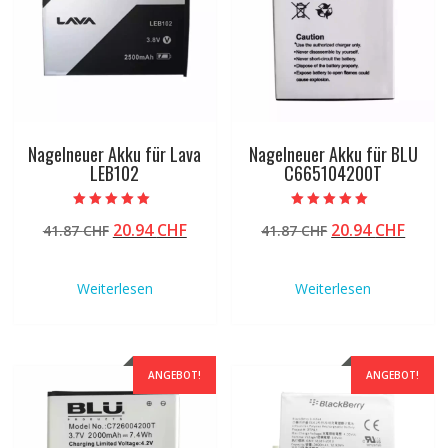
Nagelneuer Akku für Lava
Nagelneuer Akku für BLU
LEB102
C665104200T
Bewertet mit
Bewertet mit
Ursprünglicher
Aktueller
Ursprünglicher
Aktue
20.94
CHF
20.94
CHF
41.87
CHF
41.87
CHF
5.00
5.00
von 5
von 5
Preis
Preis
Preis
Preis
war:
ist:
war:
ist:
Weiterlesen
Weiterlesen
41.87 CHF
20.94 CHF.
41.87 CHF
20.94
ANGEBOT!
ANGEBOT!