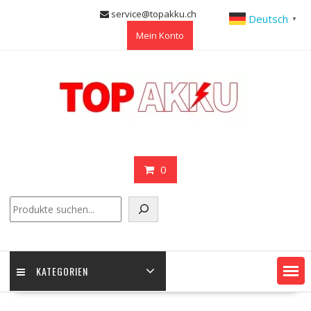
Skip
service@topakku.ch
Deutsch
▼
to
Mein Konto
content
0
Suchen
KATEGORIEN