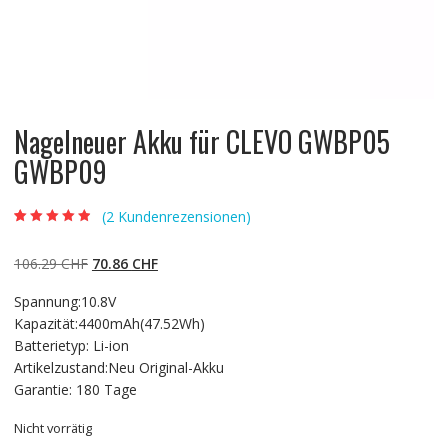
Nagelneuer Akku für CLEVO GWBP05
GWBP09
(
2
Kundenrezensionen)
Bewertet mit
2
4.50
von 5,
basierend auf
Ursprünglicher
Aktueller
106.29
CHF
70.86
CHF
Kundenbewert
ungen
Preis
Preis
Spannung:10.8V
war:
ist:
Kapazität:4400mAh(47.52Wh)
106.29 CHF
70.86 CHF.
Batterietyp: Li-ion
Artikelzustand:Neu Original-Akku
Garantie: 180 Tage
Nicht vorrätig