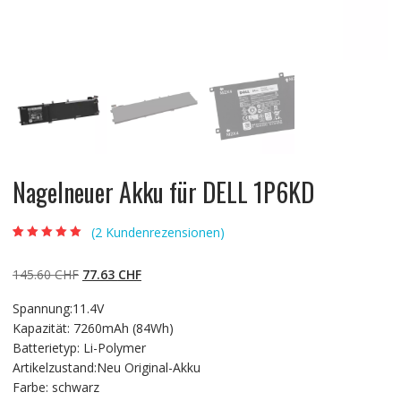
Nagelneuer Akku für DELL 1P6KD
(
2
Kundenrezensionen)
Bewertet mit
2
5.00
von 5,
basierend auf
Ursprünglicher
Aktueller
145.60
CHF
77.63
CHF
Kundenbewertun
gen
Preis
Preis
Spannung:11.4V
war:
ist:
Kapazität: 7260mAh (84Wh)
145.60 CHF
77.63 CHF.
Batterietyp: Li-Polymer
Artikelzustand:Neu Original-Akku
Farbe: schwarz