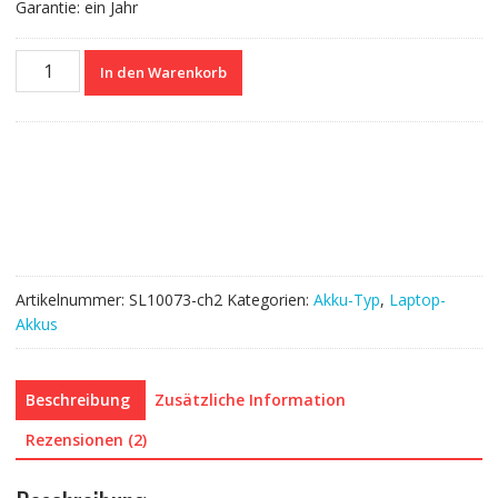
Garantie: ein Jahr
Nagelneuer
In den Warenkorb
Akku
für
DELL
1P6KD
Menge
Artikelnummer:
SL10073-ch2
Kategorien:
Akku-Typ
,
Laptop-
Akkus
Beschreibung
Zusätzliche Information
Rezensionen (2)