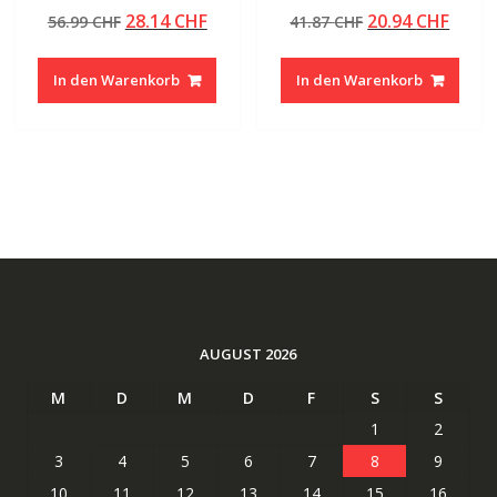
Bewertet mit
Bewertet mit
Ursprünglicher
Aktueller
Ursprünglicher
Aktue
28.14
CHF
20.94
CHF
56.99
CHF
41.87
CHF
4.50
5.00
von 5
von 5
Preis
Preis
Preis
Preis
war:
ist:
war:
ist:
In den Warenkorb
In den Warenkorb
56.99 CHF
28.14 CHF.
41.87 CHF
20.94
AUGUST 2026
M
D
M
D
F
S
S
1
2
3
4
5
6
7
8
9
10
11
12
13
14
15
16