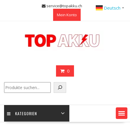
Skip
service@topakku.ch
Deutsch
▼
to
Mein Konto
content
0
Suchen
KATEGORIEN