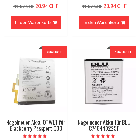
Bewertet mit
Bewertet mit
Ursprünglicher
Aktueller
Ursprünglicher
Aktue
20.94
CHF
20.94
CHF
41.87
CHF
41.87
CHF
4.50
5.00
von 5
von 5
Preis
Preis
Preis
Preis
war:
ist:
war:
ist:
In den Warenkorb
In den Warenkorb
41.87 CHF
20.94 CHF.
41.87 CHF
20.94
ANGEBOT!
ANGEBOT!
Nagelneuer Akku OTWL1 für
Nagelneuer Akku für BLU
Blackberry Passport Q30
C746440225T