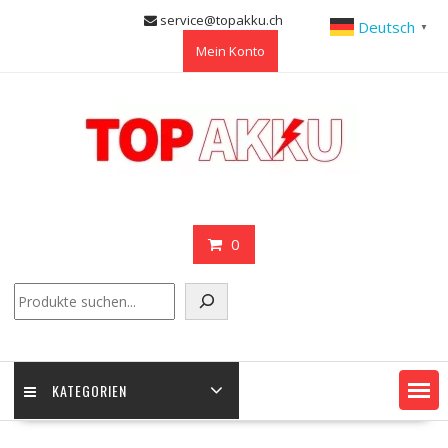
Skip
service@topakku.ch
Deutsch
▼
to
Mein Konto
content
0
Suchen
KATEGORIEN