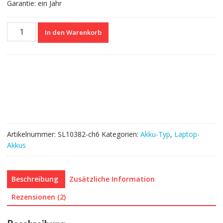
Garantie: ein Jahr
Nagelneuer
In den Warenkorb
Akku
für
DELL
TRM4D
Menge
Artikelnummer:
SL10382-ch6
Kategorien:
Akku-Typ
,
Laptop-
Akkus
Beschreibung
Zusätzliche Information
Rezensionen (2)