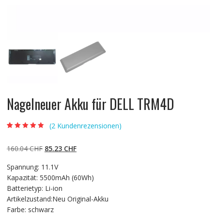
Nagelneuer Akku für DELL TRM4D
(
2
Kundenrezensionen)
Bewertet mit
2
4.50
von 5,
basierend auf
Ursprünglicher
Aktueller
160.04
CHF
85.23
CHF
Kundenbewert
ungen
Preis
Preis
Spannung: 11.1V
war:
ist:
Kapazität: 5500mAh (60Wh)
160.04 CHF
85.23 CHF.
Batterietyp: Li-ion
Artikelzustand:Neu Original-Akku
Farbe: schwarz