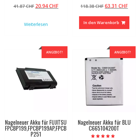
Bewertet mit
Bewertet mit
Ursprünglicher
Aktueller
Ursprüngliche
Aktu
20.94
CHF
63.31
CHF
41.87
CHF
118.38
CHF
4.50
5.00
von 5
von 5
Preis
Preis
Preis
Preis
war:
ist:
war:
ist:
In den Warenkorb
Weiterlesen
41.87 CHF
20.94 CHF.
118.38 CHF
63.31
ANGEBOT!
ANGEBOT!
Nagelneuer Akku für FUJITSU
Nagelneuer Akku für BLU
FPCBP199,FPCBP199AP,FPCB
C665104200T
P251