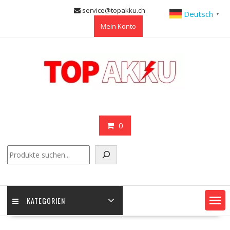
Skip
service@topakku.ch
Deutsch
▼
to
Mein Konto
content
0
Suchen
KATEGORIEN