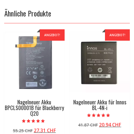
Ähnliche Produkte
ANGEBOT!
ANGEBOT!
Nagelneuer Akku
Nagelneuer Akku für Innos
BPCLS00001B für Blackberry
BL-4N-i
Q20
Bewertet mit
Ursprünglicher
Aktue
20.94
CHF
41.87
CHF
5.00
Bewertet mit
von 5
Ursprünglicher
Aktueller
27.31
CHF
55.25
CHF
Preis
Preis
5.00
von 5