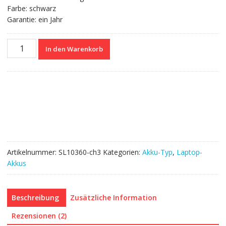
Farbe: schwarz
Garantie: ein Jahr
Nagelneuer
In den Warenkorb
Akku
für
RAZER
RZ09-
0195
Menge
Artikelnummer:
SL10360-ch3
Kategorien:
Akku-Typ
,
Laptop-
Akkus
Beschreibung
Zusätzliche Information
Rezensionen (2)