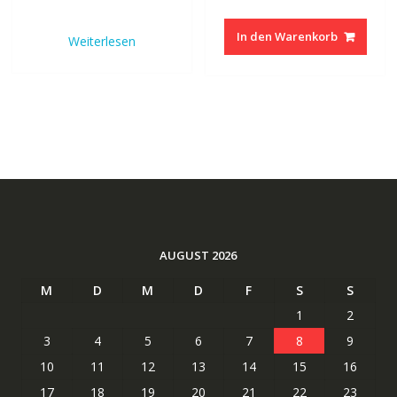
Preis
Preis
Preis
Preis
war:
ist:
war:
ist:
In den Warenkorb
Weiterlesen
41.87 CHF
20.94 CHF.
41.87 CHF
20.94
AUGUST 2026
M
D
M
D
F
S
S
1
2
3
4
5
6
7
8
9
10
11
12
13
14
15
16
17
18
19
20
21
22
23