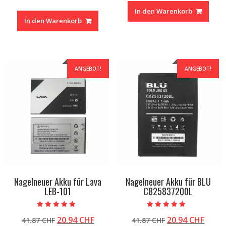
Preis
Preis
war:
ist:
In den Warenkorb
war:
ist:
41.87 CHF
20.94
In den Warenkorb
55.25 CHF
27.31 CHF.
ANGEBOT!
ANGEBOT!
Nagelneuer Akku für Lava
Nagelneuer Akku für BLU
LEB-101
C825837200L
Bewertet mit
Bewertet mit
Ursprünglicher
Aktueller
Ursprünglicher
Aktue
20.94
CHF
20.94
CHF
41.87
CHF
41.87
CHF
5.00
5.00
von 5
von 5