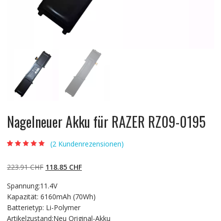
Nagelneuer Akku für RAZER RZ09-0195
(
2
Kundenrezensionen)
Bewertet mit
2
5.00
von 5,
basierend auf
Ursprünglicher
Aktueller
223.91
CHF
118.85
CHF
Kundenbewertun
gen
Preis
Preis
Spannung:11.4V
war:
ist:
Kapazität: 6160mAh (70Wh)
223.91 CHF
118.85 CHF.
Batterietyp: Li-Polymer
Artikelzustand:Neu Original-Akku