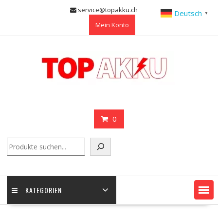
Skip
service@topakku.ch
Deutsch
▼
to
Mein Konto
content
0
Suchen
KATEGORIEN