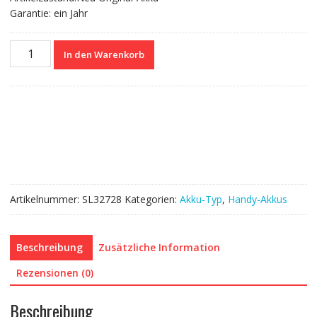
Garantie: ein Jahr
Nagelneuer
In den Warenkorb
Akku
BL-
N4000Z
für
Gionee
A1
Menge
Artikelnummer:
SL32728
Kategorien:
Akku-Typ
,
Handy-Akkus
Beschreibung
Zusätzliche Information
Rezensionen (0)
Beschreibung