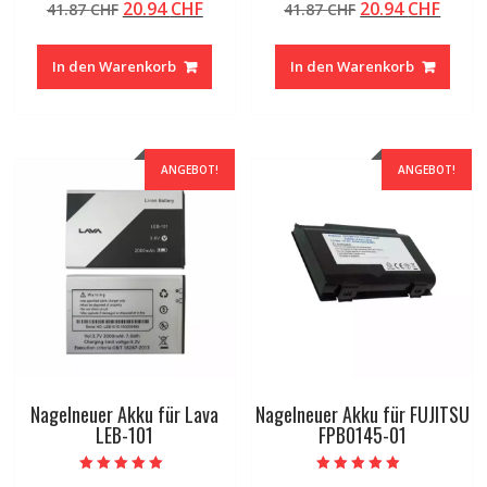
Ursprünglicher
Aktueller
Ursprünglicher
Aktue
20.94
CHF
20.94
CHF
41.87
CHF
41.87
CHF
5.00
4.50
von 5
von 5
Preis
Preis
Preis
Preis
war:
ist:
war:
ist:
In den Warenkorb
In den Warenkorb
41.87 CHF
20.94 CHF.
41.87 CHF
20.94
ANGEBOT!
ANGEBOT!
Nagelneuer Akku für Lava
Nagelneuer Akku für FUJITSU
LEB-101
FPB0145-01
Bewertet mit
Bewertet mit