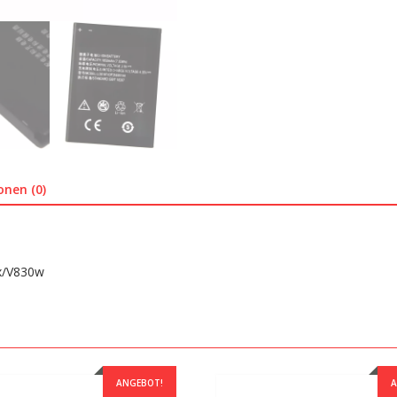
onen (0)
x/V830w
ANGEBOT!
A