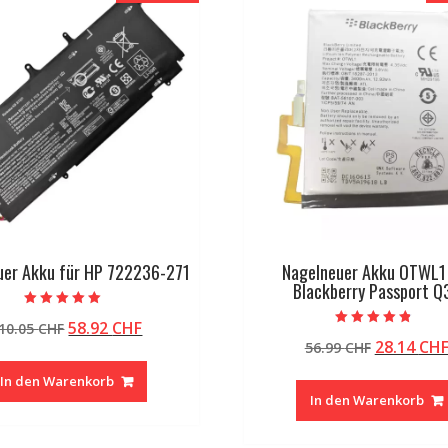
uer Akku für HP 722236-271
Nagelneuer Akku OTWL1
Blackberry Passport Q
Bewertet mit
Ursprünglicher
Aktueller
58.92
CHF
10.05
CHF
5.00
Bewertet mit
von 5
Ursprüng
28.14
CH
Preis
Preis
56.99
CHF
4.50
von 5
Preis
war:
ist:
In den Warenkorb
war:
110.05 CHF
58.92 CHF.
In den Warenkorb
56.99 CHF