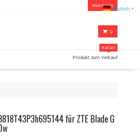
Mein Konto
Deutsch
▼
0
Rabatt
Produkt zum Verkauf
i3818T43P3h695144 für ZTE Blade G
30w