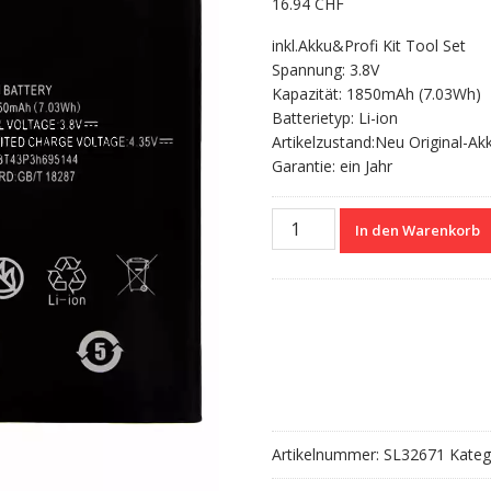
16.94
CHF
inkl.Akku&Profi Kit Tool Set
Spannung: 3.8V
Kapazität: 1850mAh (7.03Wh)
Batterietyp: Li-ion
Artikelzustand:Neu Original-Ak
Garantie: ein Jahr
Nagelneuer
In den Warenkorb
Akku
Li3818T43P3h695144
für
ZTE
Blade
G
Lux/Kis
3
Max/V830w
Artikelnummer:
SL32671
Kateg
Menge