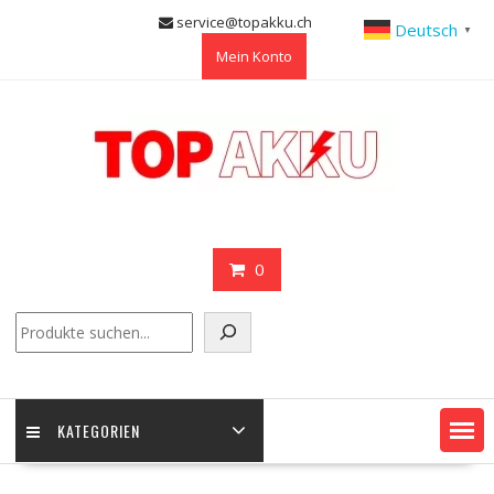
Skip
service@topakku.ch
Deutsch
▼
to
Mein Konto
content
0
Suchen
KATEGORIEN