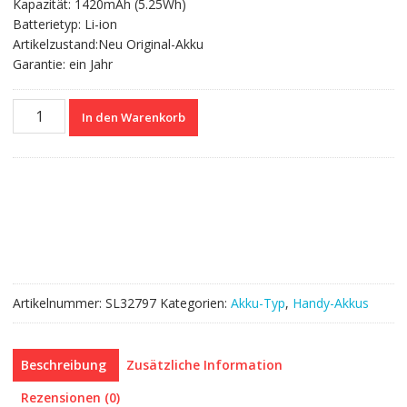
Kapazität: 1420mAh (5.25Wh)
Batterietyp: Li-ion
Artikelzustand:Neu Original-Akku
Garantie: ein Jahr
Nagelneuer
In den Warenkorb
Akku
S2011-
002-
S
für
Amazon
Kindle
touch
6"
Artikelnummer:
SL32797
Kategorien:
Akku-Typ
,
Handy-Akkus
D01200
eReader/170-
1056-
Beschreibung
Zusätzliche Information
00
Menge
Rezensionen (0)