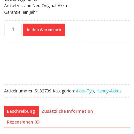
Artikelzustand:Neu Original-Akku
Garantie: ein Jahr
Nagelneuer
In den Warenkorb
Akku
ST28
für
Amazon
Kindle
Fire
7"
9th/58-
000255
Artikelnummer:
SL32799
Kategorien:
Akku-Typ
,
Handy-Akkus
Menge
Beschreibung
Zusätzliche Information
Rezensionen (0)