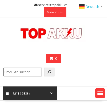
Skip
service@topakku.ch
Deutsch
▼
to
Mein Konto
content
0
Suchen
KATEGORIEN