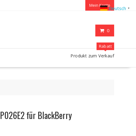
Mein Konto
Deutsch
▼
0
Rabatt
Produkt zum Verkauf
LP026E2 für BlackBerry