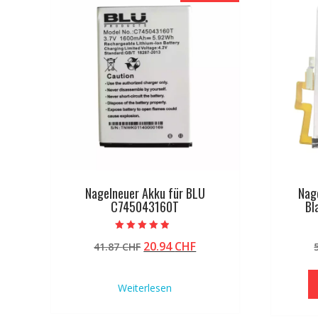
Nagelneuer Akku für BLU
Nag
C745043160T
Bl
Bewertet mit
Ursprünglicher
Aktueller
20.94
CHF
41.87
CHF
4.50
von 5
Preis
Preis
war:
ist:
Weiterlesen
41.87 CHF
20.94 CHF.