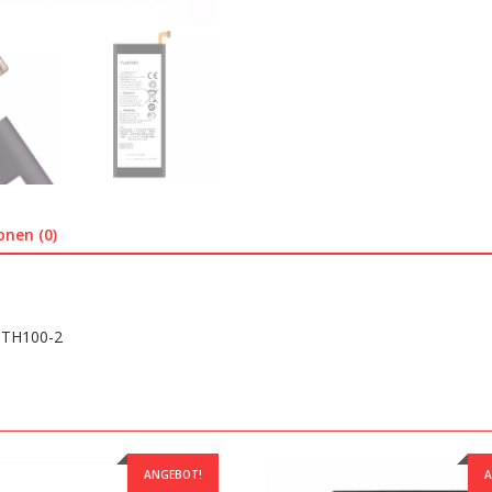
onen (0)
STH100-2
ANGEBOT!
A