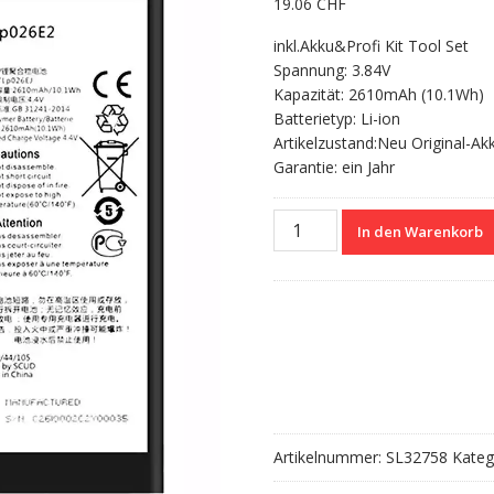
19.06
CHF
inkl.Akku&Profi Kit Tool Set
Spannung: 3.84V
Kapazität: 2610mAh (10.1Wh)
Batterietyp: Li-ion
Artikelzustand:Neu Original-Ak
Garantie: ein Jahr
Nagelneuer
In den Warenkorb
Akku
TLP026E2
für
BlackBerry
DTEK50/Neon
Menge
Artikelnummer:
SL32758
Kateg