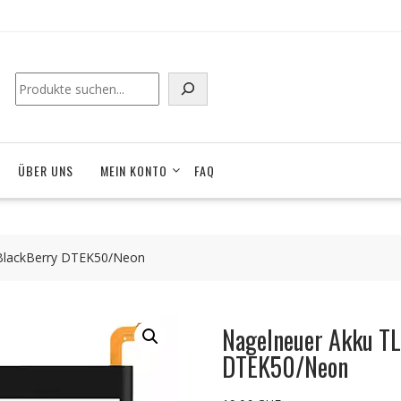
Suchen
ÜBER UNS
MEIN KONTO
FAQ
 BlackBerry DTEK50/Neon
Nagelneuer Akku T
DTEK50/Neon