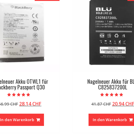
elneuer Akku OTWL1 für
Nagelneuer Akku für B
ackberry Passport Q30
C825837200L
Bewertet mit
Bewertet mit
Ursprünglicher
Aktueller
Ursprüng
28.14
CHF
20.94
CH
56.99
CHF
41.87
CHF
4.50
5.00
von 5
von 5
Preis
Preis
Preis
war:
ist:
war:
In den Warenkorb
In den Warenkorb
56.99 CHF
28.14 CHF.
41.87 CHF